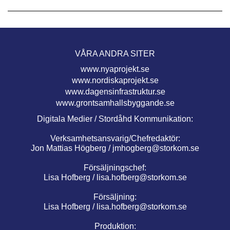
VÅRA ANDRA SITER
www.nyaprojekt.se
www.nordiskaprojekt.se
www.dagensinfrastruktur.se
www.grontsamhallsbyggande.se
Digitala Medier / Stordåhd Kommunikation:
Verksamhetsansvarig/Chefredaktör:
Jon Mattias Högberg /
jmhogberg@storkom.se
Försäljningschef:
Lisa Hofberg /
lisa.hofberg@storkom.se
Försäljning:
Lisa Hofberg /
lisa.hofberg@storkom.se
Produktion: