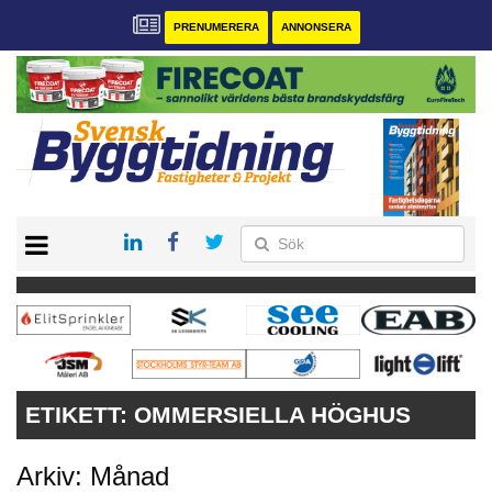
PRENUMERERA
ANNONSERA
START
PRENUMERERA
VÅRA ANDRA MAGASIN
ANNONSERA
KONTAKT
ETIKETT:
OMMERSIELLA HÖGHUS
Arkiv: Månad