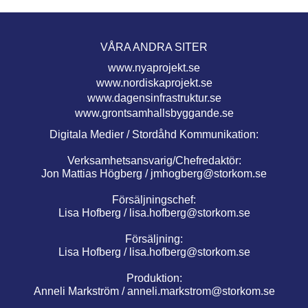
VÅRA ANDRA SITER
www.nyaprojekt.se
www.nordiskaprojekt.se
www.dagensinfrastruktur.se
www.grontsamhallsbyggande.se
Digitala Medier / Stordåhd Kommunikation:
Verksamhetsansvarig/Chefredaktör:
Jon Mattias Högberg /
jmhogberg@storkom.se
Försäljningschef:
Lisa Hofberg /
lisa.hofberg@storkom.se
Försäljning:
Lisa Hofberg /
lisa.hofberg@storkom.se
Produktion:
Anneli Markström /
anneli.markstrom@storkom.se