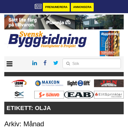
PRENUMERERA
ANNONSERA
START
PRENUMERERA
VÅRA ANDRA MAGASIN
ANNONSERA
KONTAKT
ETIKETT:
OLJA
Arkiv: Månad