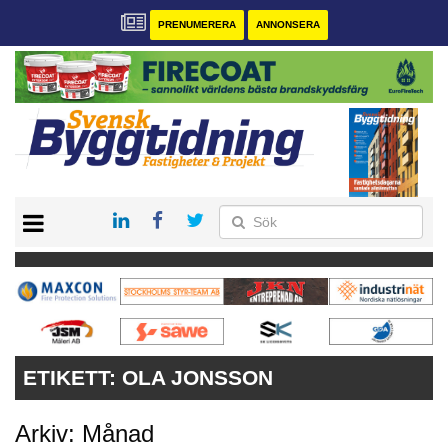
PRENUMERERA
ANNONSERA
START
PRENUMERERA
VÅRA ANDRA MAGASIN
ANNONSERA
KONTAKT
ETIKETT:
OLA JONSSON
Arkiv: Månad