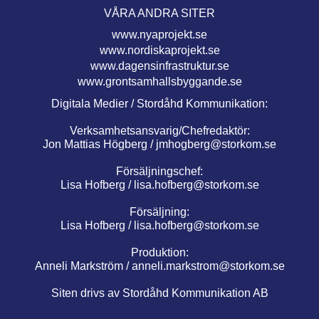
VÅRA ANDRA SITER
www.nyaprojekt.se
www.nordiskaprojekt.se
www.dagensinfrastruktur.se
www.grontsamhallsbyggande.se
Digitala Medier / Stordåhd Kommunikation:
Verksamhetsansvarig/Chefredaktör:
Jon Mattias Högberg /
jmhogberg@storkom.se
Försäljningschef:
Lisa Hofberg /
lisa.hofberg@storkom.se
Försäljning:
Lisa Hofberg /
lisa.hofberg@storkom.se
Produktion:
Anneli Markström /
anneli.markstrom@storkom.se
Siten drivs av Stordåhd Kommunikation AB