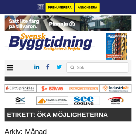
PRENUMERERA
ANNONSERA
START
PRENUMERERA
VÅRA ANDRA MAGASIN
ANNONSERA
KONTAKT
ETIKETT:
ÖKA MÖJLIGHETERNA
Arkiv: Månad