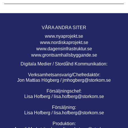
VÅRA ANDRA SITER
www.nyaprojekt.se
www.nordiskaprojekt.se
www.dagensinfrastruktur.se
www.grontsamhallsbyggande.se
Digitala Medier / Stordåhd Kommunikation:
Verksamhetsansvarig/Chefredaktör:
Jon Mattias Högberg /
jmhogberg@storkom.se
Försäljningschef:
Lisa Hofberg /
lisa.hofberg@storkom.se
Försäljning:
Lisa Hofberg /
lisa.hofberg@storkom.se
Produktion: