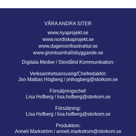
VÅRA ANDRA SITER
www.nyaprojekt.se
www.nordiskaprojekt.se
www.dagensinfrastruktur.se
www.grontsamhallsbyggande.se
Digitala Medier / Stordåhd Kommunikation:
Verksamhetsansvarig/Chefredaktör:
Jon Mattias Högberg /
jmhogberg@storkom.se
Försäljningschef:
Lisa Hofberg /
lisa.hofberg@storkom.se
Försäljning:
Lisa Hofberg /
lisa.hofberg@storkom.se
Produktion:
Anneli Markström /
anneli.markstrom@storkom.se