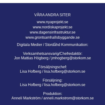
VÅRA ANDRA SITER
www.nyaprojekt.se
www.nordiskaprojekt.se
www.dagensinfrastruktur.se
www.grontsamhallsbyggande.se
Digitala Medier / Stordåhd Kommunikation:
Verksamhetsansvarig/Chefredaktör:
Jon Mattias Högberg /
jmhogberg@storkom.se
Försäljningschef:
Lisa Hofberg /
lisa.hofberg@storkom.se
Försäljning:
Lisa Hofberg /
lisa.hofberg@storkom.se
Produktion:
Anneli Markström /
anneli.markstrom@storkom.se