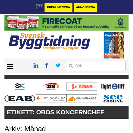
PRENUMERERA
ANNONSERA
START
PRENUMERERA
VÅRA ANDRA MAGASIN
ANNONSERA
KONTAKT
ETIKETT:
OBOS KONCERNCHEF
Arkiv: Månad