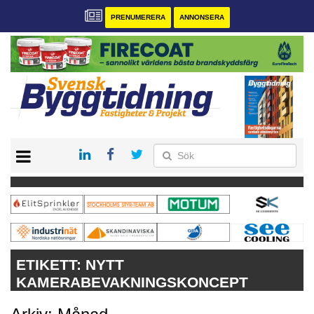
PRENUMERERA
ANNONSERA
START
PRENUMERERA
VÅRA ANDRA MAGASIN
ANNONSERA
KONTAKT
ETIKETT:
NYTT
KAMERABEVAKNINGSKONCEPT