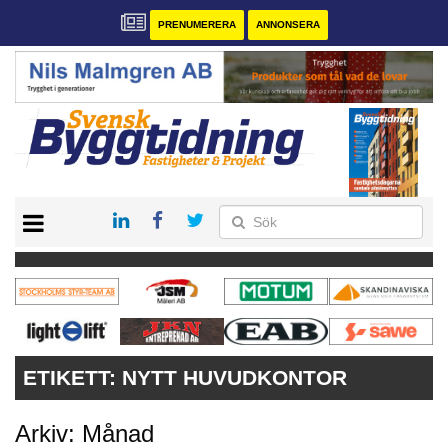
PRENUMERERA
ANNONSERA
START
PRENUMERERA
VÅRA ANDRA MAGASIN
ANNONSERA
KONTAKT
ETIKETT:
NYTT HUVUDKONTOR
Arkiv: Månad