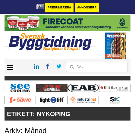
PRENUMERERA
ANNONSERA
START
PRENUMERERA
VÅRA ANDRA MAGASIN
ANNONSERA
KONTAKT
ETIKETT:
NYKÖPING
Arkiv: Månad