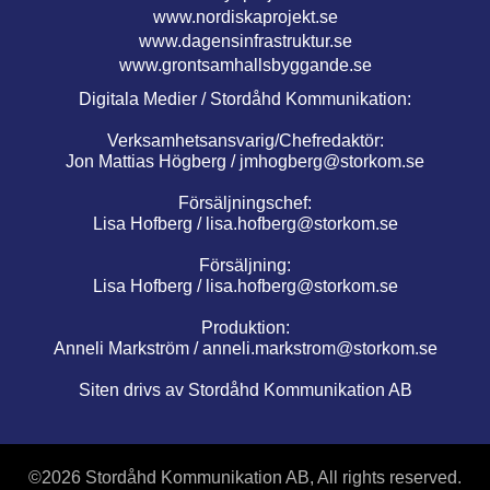
www.nordiskaprojekt.se
www.dagensinfrastruktur.se
www.grontsamhallsbyggande.se
Digitala Medier / Stordåhd Kommunikation:
Verksamhetsansvarig/Chefredaktör:
Jon Mattias Högberg /
jmhogberg@storkom.se
Försäljningschef:
Lisa Hofberg /
lisa.hofberg@storkom.se
Försäljning:
Lisa Hofberg /
lisa.hofberg@storkom.se
Produktion:
Anneli Markström /
anneli.markstrom@storkom.se
Siten drivs av Stordåhd Kommunikation AB
©
2026 Stordåhd Kommunikation AB, All rights reserved.