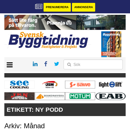
PRENUMERERA
ANNONSERA
START
PRENUMERERA
VÅRA ANDRA MAGASIN
ANNONSERA
KONTAKT
ETIKETT:
NY PODD
Arkiv: Månad