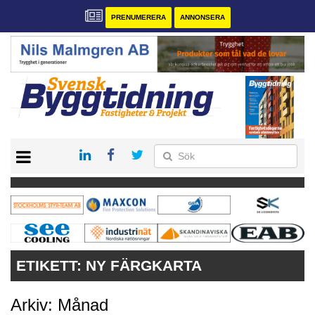
PRENUMERERA
ANNONSERA
START
PRENUMERERA
VÅRA ANDRA MAGASIN
ANNONSERA
KONTAKT
ETIKETT:
NY FÄRGKARTA
Arkiv: Månad