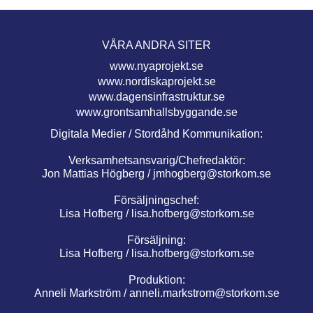
VÅRA ANDRA SITER
www.nyaprojekt.se
www.nordiskaprojekt.se
www.dagensinfrastruktur.se
www.grontsamhallsbyggande.se
Digitala Medier / Stordåhd Kommunikation:
Verksamhetsansvarig/Chefredaktör:
Jon Mattias Högberg /
jmhogberg@storkom.se
Försäljningschef:
Lisa Hofberg /
lisa.hofberg@storkom.se
Försäljning:
Lisa Hofberg /
lisa.hofberg@storkom.se
Produktion:
Anneli Markström /
anneli.markstrom@storkom.se