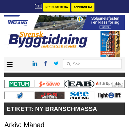
PRENUMERERA
ANNONSERA
START
PRENUMERERA
VÅRA ANDRA MAGASIN
ANNONSERA
KONTAKT
ETIKETT:
NY BRANSCHMÄSSA
Arkiv: Månad