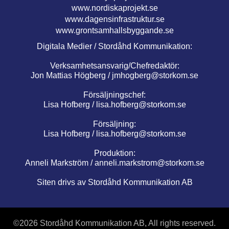
www.nordiskaprojekt.se
www.dagensinfrastruktur.se
www.grontsamhallsbyggande.se
Digitala Medier / Stordåhd Kommunikation:
Verksamhetsansvarig/Chefredaktör:
Jon Mattias Högberg /
jmhogberg@storkom.se
Försäljningschef:
Lisa Hofberg /
lisa.hofberg@storkom.se
Försäljning:
Lisa Hofberg /
lisa.hofberg@storkom.se
Produktion:
Anneli Markström /
anneli.markstrom@storkom.se
Siten drivs av Stordåhd Kommunikation AB
©
2026 Stordåhd Kommunikation AB, All rights reserved.