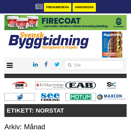
PRENUMERERA
ANNONSERA
START
PRENUMERERA
VÅRA ANDRA MAGASIN
ANNONSERA
KONTAKT
ETIKETT:
NORSTAT
Arkiv: Månad