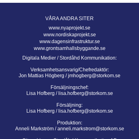
VÅRA ANDRA SITER
www.nyaprojekt.se
www.nordiskaprojekt.se
www.dagensinfrastruktur.se
www.grontsamhallsbyggande.se
Digitala Medier / Stordåhd Kommunikation:
Verksamhetsansvarig/Chefredaktör:
Jon Mattias Högberg /
jmhogberg@storkom.se
Försäljningschef:
Lisa Hofberg /
lisa.hofberg@storkom.se
Försäljning:
Lisa Hofberg /
lisa.hofberg@storkom.se
Produktion:
Anneli Markström /
anneli.markstrom@storkom.se