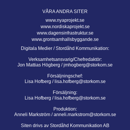
VÅRA ANDRA SITER
www.nyaprojekt.se
www.nordiskaprojekt.se
www.dagensinfrastruktur.se
www.grontsamhallsbyggande.se
Digitala Medier / Stordåhd Kommunikation:
Verksamhetsansvarig/Chefredaktör:
Jon Mattias Högberg /
jmhogberg@storkom.se
Försäljningschef:
Lisa Hofberg /
lisa.hofberg@storkom.se
Försäljning:
Lisa Hofberg /
lisa.hofberg@storkom.se
Produktion:
Anneli Markström /
anneli.markstrom@storkom.se
Siten drivs av Stordåhd Kommunikation AB