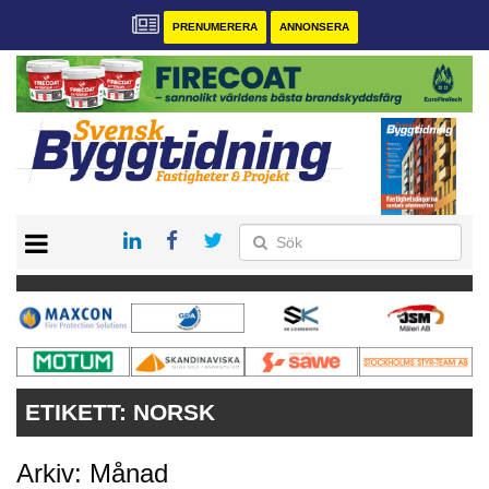
PRENUMERERA
ANNONSERA
START
PRENUMERERA
VÅRA ANDRA MAGASIN
ANNONSERA
KONTAKT
ETIKETT:
NORSK
Arkiv: Månad