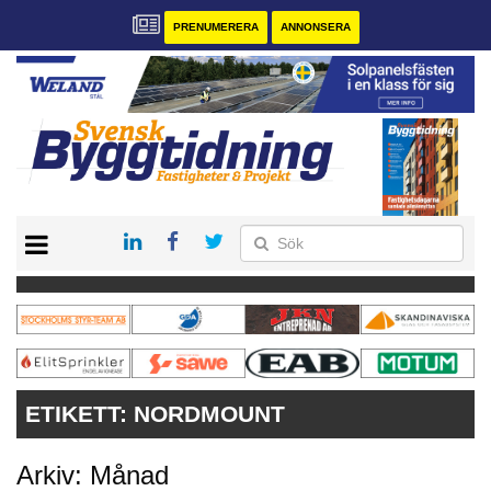
PRENUMERERA
ANNONSERA
START
PRENUMERERA
VÅRA ANDRA MAGASIN
ANNONSERA
KONTAKT
ETIKETT:
NORDMOUNT
Arkiv: Månad