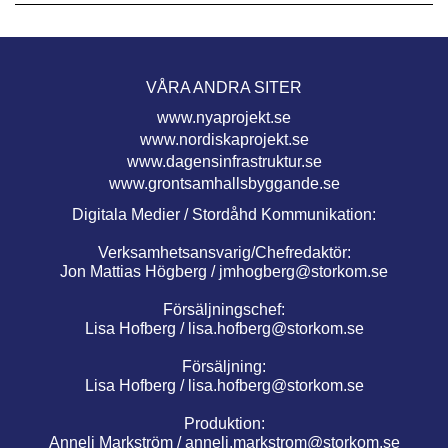
VÅRA ANDRA SITER
www.nyaprojekt.se
www.nordiskaprojekt.se
www.dagensinfrastruktur.se
www.grontsamhallsbyggande.se
Digitala Medier / Stordåhd Kommunikation:
Verksamhetsansvarig/Chefredaktör:
Jon Mattias Högberg /
jmhogberg@storkom.se
Försäljningschef:
Lisa Hofberg /
lisa.hofberg@storkom.se
Försäljning:
Lisa Hofberg /
lisa.hofberg@storkom.se
Produktion:
Anneli Markström /
anneli.markstrom@storkom.se