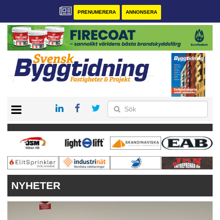
PRENUMERERA
ANNONSERA
START
PRENUMERERA
VÅRA ANDRA MAGASIN
ANNONSERA
KONTAKT
NYHETER