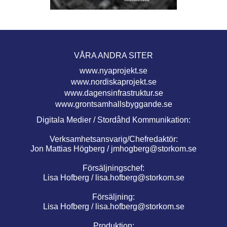
VÅRA ANDRA SITER
www.nyaprojekt.se
www.nordiskaprojekt.se
www.dagensinfrastruktur.se
www.grontsamhallsbyggande.se
Digitala Medier / Stordåhd Kommunikation:
Verksamhetsansvarig/Chefredaktör:
Jon Mattias Högberg /
jmhogberg@storkom.se
Försäljningschef:
Lisa Hofberg /
lisa.hofberg@storkom.se
Försäljning:
Lisa Hofberg /
lisa.hofberg@storkom.se
Produktion: