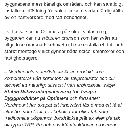
byggnadens mest känsliga områden, och kan samtidigt
installera infästning för solceller som sedan färdigställs
av en hantverkare med rätt behörighet.
Därför satsar nu Optimera på solcellsinfästning,
byggaren kan nu stötta en bransch som har svårt att
tillgodose marknadsbehovet och säkerställa ett tätt och
starkt montage vilket gynnar både solcellsmontörer och
fastighetsägare.
– Nordmounts solcellsfäste är en produkt som
kompletterar vårt sortiment av takprodukter och blir
därmed ett naturligt tillskott i vårt erbjudande, säger
Stefan Dahav inköpsansvarig för Tyngre
Byggprodukter på Optimera
och fortsätter:
Nordmount har skapat ett innovativt fäste med ett fåtal
tillbehör som täcker in behovet för olika tak som
traditionella takpannor, bandtäckta plåttak eller plåttak
av typen TRP. Produktens klämfunktionen reducerar