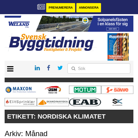
PRENUMERERA
ANNONSERA
START
PRENUMERERA
VÅRA ANDRA MAGASIN
ANNONSERA
KONTAKT
ETIKETT:
NORDISKA KLIMATET
Arkiv: Månad