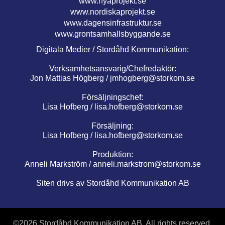
www.nyaprojekt.se
www.nordiskaprojekt.se
www.dagensinfrastruktur.se
www.grontsamhallsbyggande.se
Digitala Medier / Stordåhd Kommunikation:
Verksamhetsansvarig/Chefredaktör:
Jon Mattias Högberg /
jmhogberg@storkom.se
Försäljningschef:
Lisa Hofberg /
lisa.hofberg@storkom.se
Försäljning:
Lisa Hofberg /
lisa.hofberg@storkom.se
Produktion:
Anneli Markström /
anneli.markstrom@storkom.se
Siten drivs av Stordåhd Kommunikation AB
©
2026 Stordåhd Kommunikation AB, All rights reserved.