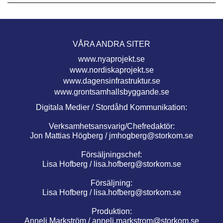
VÅRA ANDRA SITER
www.nyaprojekt.se
www.nordiskaprojekt.se
www.dagensinfrastruktur.se
www.grontsamhallsbyggande.se
Digitala Medier / Stordåhd Kommunikation:
Verksamhetsansvarig/Chefredaktör:
Jon Mattias Högberg /
jmhogberg@storkom.se
Försäljningschef:
Lisa Hofberg /
lisa.hofberg@storkom.se
Försäljning:
Lisa Hofberg /
lisa.hofberg@storkom.se
Produktion:
Anneli Markström /
anneli.markstrom@storkom.se