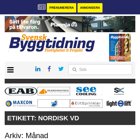
PRENUMERERA
ANNONSERA
START
PRENUMERERA
VÅRA ANDRA MAGASIN
ANNONSERA
KONTAKT
ETIKETT:
NORDISK VD
Arkiv: Månad