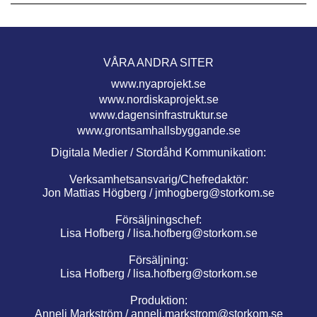
VÅRA ANDRA SITER
www.nyaprojekt.se
www.nordiskaprojekt.se
www.dagensinfrastruktur.se
www.grontsamhallsbyggande.se
Digitala Medier / Stordåhd Kommunikation:
Verksamhetsansvarig/Chefredaktör:
Jon Mattias Högberg /
jmhogberg@storkom.se
Försäljningschef:
Lisa Hofberg /
lisa.hofberg@storkom.se
Försäljning:
Lisa Hofberg /
lisa.hofberg@storkom.se
Produktion:
Anneli Markström /
anneli.markstrom@storkom.se