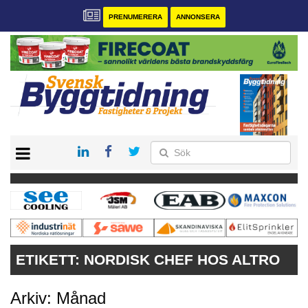
PRENUMERERA
ANNONSERA
START
PRENUMERERA
VÅRA ANDRA MAGASIN
ANNONSERA
KONTAKT
ETIKETT:
NORDISK CHEF HOS ALTRO
Arkiv: Månad