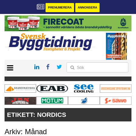
PRENUMERERA
ANNONSERA
START
PRENUMERERA
VÅRA ANDRA MAGASIN
ANNONSERA
KONTAKT
ETIKETT:
NORDICS
Arkiv: Månad