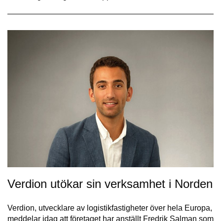
Verdion utökar sin verksamhet i Norden
Verdion, utvecklare av logistikfastigheter över hela Europa,
meddelar idag att företaget har anställt Fredrik Salman som