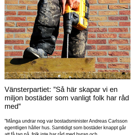
Vänsterpartiet: ”Så här skapar vi en
miljon bostäder som vanligt folk har råd
med”
”Många undrar nog var bostadsminister Andreas Carlsson
egentligen håller hus. Samtidigt som bostäder knappt går
att få tag på, folk inte har råd med hyran och…