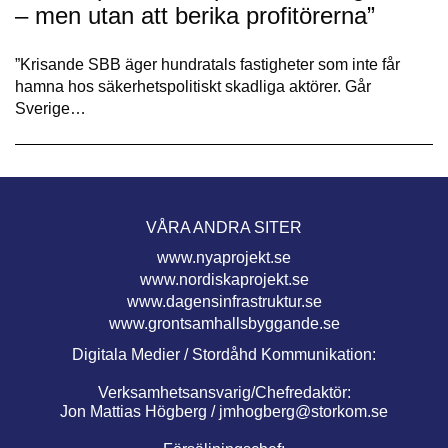
– men utan att berika profitörerna”
”Krisande SBB äger hundratals fastigheter som inte får
hamna hos säker­hetspolitiskt skadliga aktörer. Går
Sverige…
VÅRA ANDRA SITER
www.nyaprojekt.se
www.nordiskaprojekt.se
www.dagensinfrastruktur.se
www.grontsamhallsbyggande.se
Digitala Medier / Stordåhd Kommunikation:
Verksamhetsansvarig/Chefredaktör:
Jon Mattias Högberg /
jmhogberg@storkom.se