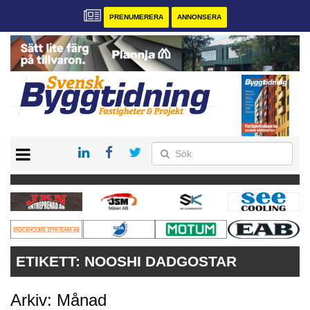
PRENUMERERA
ANNONSERA
START
PRENUMERERA
VÅRA ANDRA MAGASIN
ANNONSERA
KONTAKT
ETIKETT:
NOOSHI DADGOSTAR
Arkiv: Månad