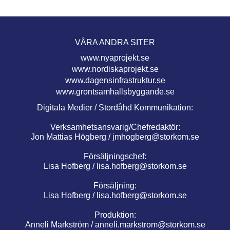
VÅRA ANDRA SITER
www.nyaprojekt.se
www.nordiskaprojekt.se
www.dagensinfrastruktur.se
www.grontsamhallsbyggande.se
Digitala Medier / Stordåhd Kommunikation:
Verksamhetsansvarig/Chefredaktör:
Jon Mattias Högberg /
jmhogberg@storkom.se
Försäljningschef:
Lisa Hofberg /
lisa.hofberg@storkom.se
Försäljning:
Lisa Hofberg /
lisa.hofberg@storkom.se
Produktion:
Anneli Markström /
anneli.markstrom@storkom.se