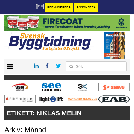
PRENUMERERA
ANNONSERA
START
PRENUMERERA
VÅRA ANDRA MAGASIN
ANNONSERA
KONTAKT
ETIKETT:
NIKLAS MELIN
Arkiv: Månad