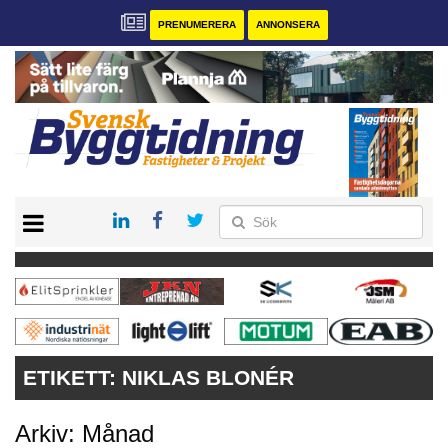
PRENUMERERA
ANNONSERA
START
PRENUMERERA
VÅRA ANDRA MAGASIN
ANNONSERA
KONTAKT
ETIKETT:
NIKLAS BLONÉR
Arkiv: Månad