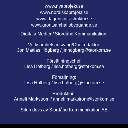
www.nyaprojekt.se
www.nordiskaprojekt.se
www.dagensinfrastruktur.se
www.grontsamhallsbyggande.se
Digitala Medier / Stordåhd Kommunikation:
Verksamhetsansvarig/Chefredaktör:
Jon Mattias Högberg /
jmhogberg@storkom.se
Försäljningschef:
Lisa Hofberg /
lisa.hofberg@storkom.se
Försäljning:
Lisa Hofberg /
lisa.hofberg@storkom.se
Produktion:
Anneli Markström /
anneli.markstrom@storkom.se
Siten drivs av Stordåhd Kommunikation AB