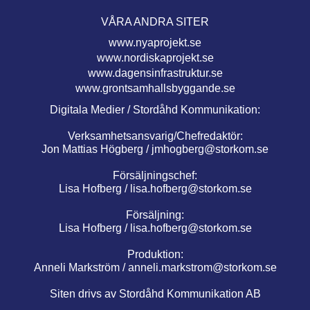
VÅRA ANDRA SITER
www.nyaprojekt.se
www.nordiskaprojekt.se
www.dagensinfrastruktur.se
www.grontsamhallsbyggande.se
Digitala Medier / Stordåhd Kommunikation:
Verksamhetsansvarig/Chefredaktör:
Jon Mattias Högberg /
jmhogberg@storkom.se
Försäljningschef:
Lisa Hofberg /
lisa.hofberg@storkom.se
Försäljning:
Lisa Hofberg /
lisa.hofberg@storkom.se
Produktion:
Anneli Markström /
anneli.markstrom@storkom.se
Siten drivs av Stordåhd Kommunikation AB