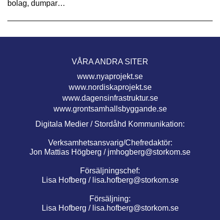
bolag, dumpar…
VÅRA ANDRA SITER
www.nyaprojekt.se
www.nordiskaprojekt.se
www.dagensinfrastruktur.se
www.grontsamhallsbyggande.se
Digitala Medier / Stordåhd Kommunikation:
Verksamhetsansvarig/Chefredaktör:
Jon Mattias Högberg /
jmhogberg@storkom.se
Försäljningschef:
Lisa Hofberg /
lisa.hofberg@storkom.se
Försäljning:
Lisa Hofberg /
lisa.hofberg@storkom.se