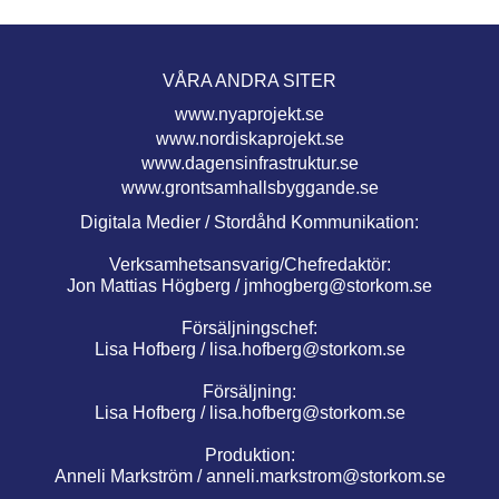
VÅRA ANDRA SITER
www.nyaprojekt.se
www.nordiskaprojekt.se
www.dagensinfrastruktur.se
www.grontsamhallsbyggande.se
Digitala Medier / Stordåhd Kommunikation:
Verksamhetsansvarig/Chefredaktör:
Jon Mattias Högberg /
jmhogberg@storkom.se
Försäljningschef:
Lisa Hofberg /
lisa.hofberg@storkom.se
Försäljning:
Lisa Hofberg /
lisa.hofberg@storkom.se
Produktion:
Anneli Markström /
anneli.markstrom@storkom.se