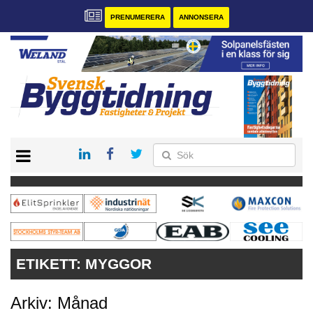
PRENUMERERA
ANNONSERA
START
PRENUMERERA
VÅRA ANDRA MAGASIN
ANNONSERA
KONTAKT
ETIKETT:
MYGGOR
Arkiv: Månad