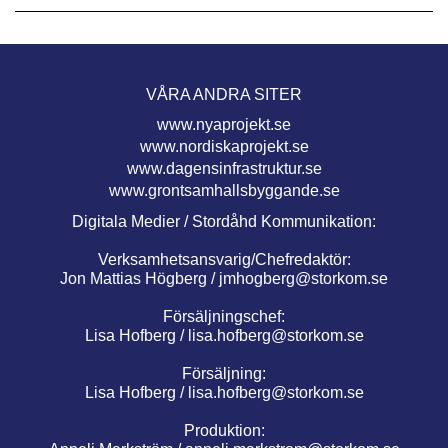
VÅRA ANDRA SITER
www.nyaprojekt.se
www.nordiskaprojekt.se
www.dagensinfrastruktur.se
www.grontsamhallsbyggande.se
Digitala Medier / Stordåhd Kommunikation:
Verksamhetsansvarig/Chefredaktör:
Jon Mattias Högberg /
jmhogberg@storkom.se
Försäljningschef:
Lisa Hofberg /
lisa.hofberg@storkom.se
Försäljning:
Lisa Hofberg /
lisa.hofberg@storkom.se
Produktion: