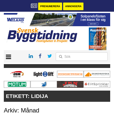
PRENUMERERA
ANNONSERA
START
PRENUMERERA
VÅRA ANDRA MAGASIN
ANNONSERA
KONTAKT
ETIKETT:
LIDIJA
Arkiv: Månad