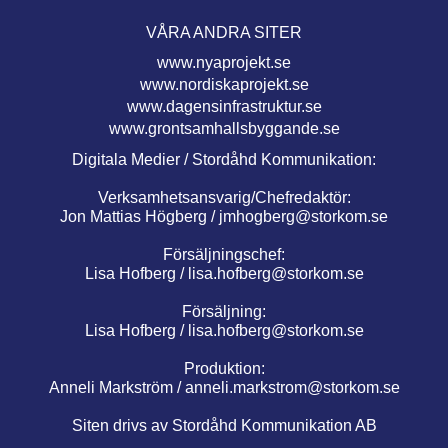
VÅRA ANDRA SITER
www.nyaprojekt.se
www.nordiskaprojekt.se
www.dagensinfrastruktur.se
www.grontsamhallsbyggande.se
Digitala Medier / Stordåhd Kommunikation:
Verksamhetsansvarig/Chefredaktör:
Jon Mattias Högberg /
jmhogberg@storkom.se
Försäljningschef:
Lisa Hofberg /
lisa.hofberg@storkom.se
Försäljning:
Lisa Hofberg /
lisa.hofberg@storkom.se
Produktion:
Anneli Markström /
anneli.markstrom@storkom.se
Siten drivs av Stordåhd Kommunikation AB