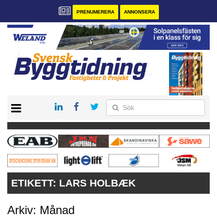
PRENUMERERA
ANNONSERA
START
PRENUMERERA
VÅRA ANDRA MAGASIN
ANNONSERA
KONTAKT
ETIKETT:
LARS HOLBÆK
Arkiv: Månad