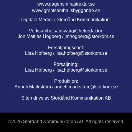
www.dagensinfrastruktur.se
www.grontsamhallsbyggande.se
Digitala Medier / Stordåhd Kommunikation:
Verksamhetsansvarig/Chefredaktör:
Jon Mattias Högberg /
jmhogberg@storkom.se
Försäljningschef:
Lisa Hofberg /
lisa.hofberg@storkom.se
Försäljning:
Lisa Hofberg /
lisa.hofberg@storkom.se
Produktion:
Anneli Markström /
anneli.markstrom@storkom.se
Siten drivs av Stordåhd Kommunikation AB
©
2026 Stordåhd Kommunikation AB, All rights reserved.