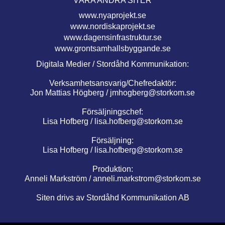
VÅRA ANDRA SITER
www.nyaprojekt.se
www.nordiskaprojekt.se
www.dagensinfrastruktur.se
www.grontsamhallsbyggande.se
Digitala Medier / Stordåhd Kommunikation:
Verksamhetsansvarig/Chefredaktör:
Jon Mattias Högberg /
jmhogberg@storkom.se
Försäljningschef:
Lisa Hofberg /
lisa.hofberg@storkom.se
Försäljning:
Lisa Hofberg /
lisa.hofberg@storkom.se
Produktion:
Anneli Markström /
anneli.markstrom@storkom.se
Siten drivs av Stordåhd Kommunikation AB