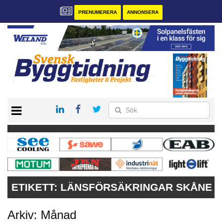
PRENUMERERA
ANNONSERA
START
PRENUMERERA
VÅRA ANDRA MAGASIN
ANNONSERA
KONTAKT
ETIKETT:
LÄNSFÖRSÄKRINGAR SKÅNE
Arkiv: Månad