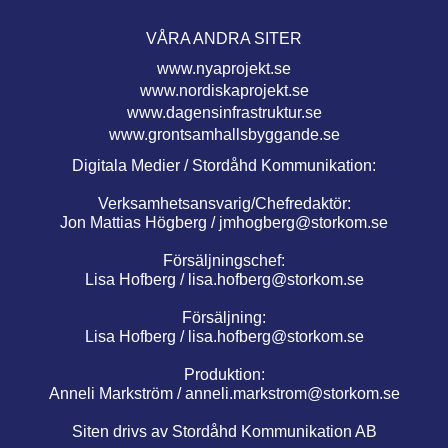
VÅRA ANDRA SITER
www.nyaprojekt.se
www.nordiskaprojekt.se
www.dagensinfrastruktur.se
www.grontsamhallsbyggande.se
Digitala Medier / Stordåhd Kommunikation:
Verksamhetsansvarig/Chefredaktör:
Jon Mattias Högberg /
jmhogberg@storkom.se
Försäljningschef:
Lisa Hofberg /
lisa.hofberg@storkom.se
Försäljning:
Lisa Hofberg /
lisa.hofberg@storkom.se
Produktion:
Anneli Markström /
anneli.markstrom@storkom.se
Siten drivs av Stordåhd Kommunikation AB