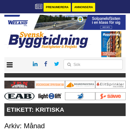
PRENUMERERA
ANNONSERA
START
PRENUMERERA
VÅRA ANDRA MAGASIN
ANNONSERA
KONTAKT
ETIKETT:
KRITISKA
Arkiv: Månad