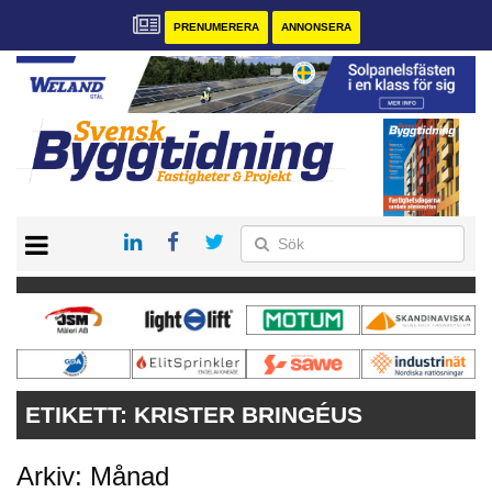
PRENUMERERA
ANNONSERA
START
PRENUMERERA
VÅRA ANDRA MAGASIN
ANNONSERA
KONTAKT
ETIKETT:
KRISTER BRINGÉUS
Arkiv: Månad