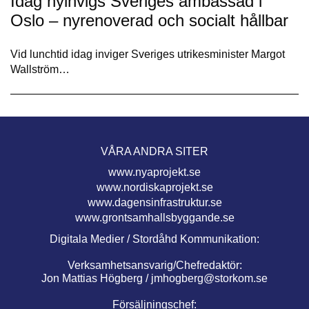
Idag nyinvigs Sveriges ambassad i
Oslo – nyrenoverad och socialt hållbar
Vid lunchtid idag inviger Sveriges utrikesminister Margot
Wallström…
VÅRA ANDRA SITER
www.nyaprojekt.se
www.nordiskaprojekt.se
www.dagensinfrastruktur.se
www.grontsamhallsbyggande.se
Digitala Medier / Stordåhd Kommunikation:
Verksamhetsansvarig/Chefredaktör:
Jon Mattias Högberg /
jmhogberg@storkom.se
Försäljningschef: