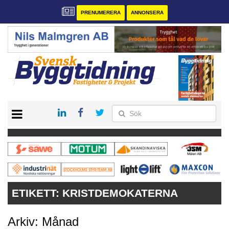
PRENUMERERA
ANNONSERA
START
PRENUMERERA
VÅRA ANDRA MAGASIN
ANNONSERA
KONTAKT
ETIKETT:
KRISTDEMOKATERNA
Arkiv: Månad