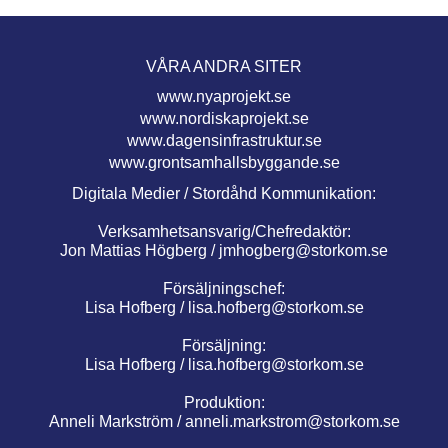
VÅRA ANDRA SITER
www.nyaprojekt.se
www.nordiskaprojekt.se
www.dagensinfrastruktur.se
www.grontsamhallsbyggande.se
Digitala Medier / Stordåhd Kommunikation:
Verksamhetsansvarig/Chefredaktör:
Jon Mattias Högberg /
jmhogberg@storkom.se
Försäljningschef:
Lisa Hofberg /
lisa.hofberg@storkom.se
Försäljning:
Lisa Hofberg /
lisa.hofberg@storkom.se
Produktion:
Anneli Markström /
anneli.markstrom@storkom.se