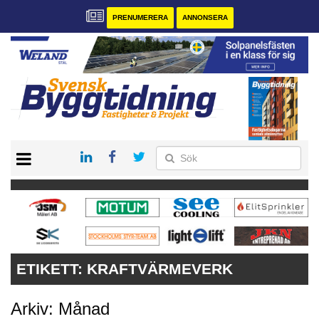
PRENUMERERA
ANNONSERA
START
PRENUMERERA
VÅRA ANDRA MAGASIN
ANNONSERA
KONTAKT
ETIKETT:
KRAFTVÄRMEVERK
Arkiv: Månad