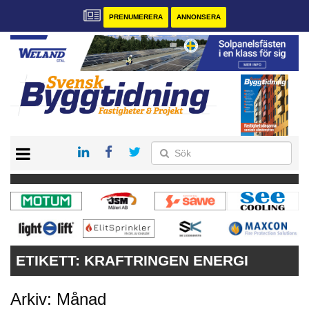
PRENUMERERA
ANNONSERA
START
PRENUMERERA
VÅRA ANDRA MAGASIN
ANNONSERA
KONTAKT
ETIKETT:
KRAFTRINGEN ENERGI
Arkiv: Månad