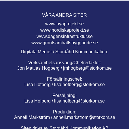
VÅRA ANDRA SITER
www.nyaprojekt.se
www.nordiskaprojekt.se
www.dagensinfrastruktur.se
www.grontsamhallsbyggande.se
Digitala Medier / Stordåhd Kommunikation:
Verksamhetsansvarig/Chefredaktör:
Jon Mattias Högberg /
jmhogberg@storkom.se
Försäljningschef:
Lisa Hofberg /
lisa.hofberg@storkom.se
Försäljning:
Lisa Hofberg /
lisa.hofberg@storkom.se
Produktion:
Anneli Markström /
anneli.markstrom@storkom.se
Siten drivs av Stordåhd Kommunikation AB