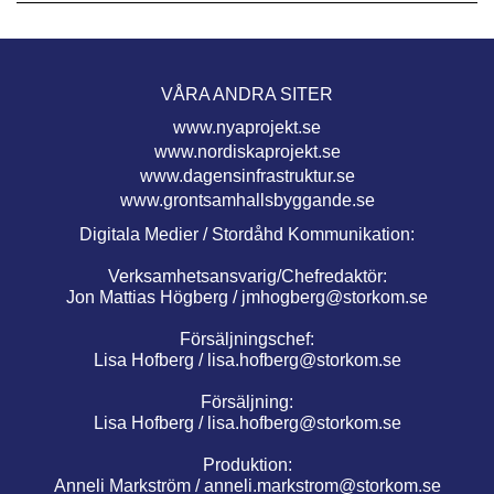
VÅRA ANDRA SITER
www.nyaprojekt.se
www.nordiskaprojekt.se
www.dagensinfrastruktur.se
www.grontsamhallsbyggande.se
Digitala Medier / Stordåhd Kommunikation:
Verksamhetsansvarig/Chefredaktör:
Jon Mattias Högberg /
jmhogberg@storkom.se
Försäljningschef:
Lisa Hofberg /
lisa.hofberg@storkom.se
Försäljning:
Lisa Hofberg /
lisa.hofberg@storkom.se
Produktion:
Anneli Markström /
anneli.markstrom@storkom.se