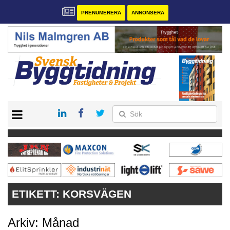
PRENUMERERA
ANNONSERA
START
PRENUMERERA
VÅRA ANDRA MAGASIN
ANNONSERA
KONTAKT
ETIKETT:
KORSVÄGEN
Arkiv: Månad