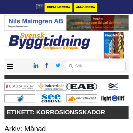
PRENUMERERA
ANNONSERA
START
PRENUMERERA
VÅRA ANDRA MAGASIN
ANNONSERA
KONTAKT
ETIKETT:
KORROSIONSSKADOR
Arkiv: Månad