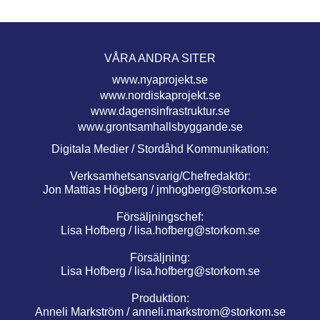
VÅRA ANDRA SITER
www.nyaprojekt.se
www.nordiskaprojekt.se
www.dagensinfrastruktur.se
www.grontsamhallsbyggande.se
Digitala Medier / Stordåhd Kommunikation:
Verksamhetsansvarig/Chefredaktör:
Jon Mattias Högberg /
jmhogberg@storkom.se
Försäljningschef:
Lisa Hofberg /
lisa.hofberg@storkom.se
Försäljning:
Lisa Hofberg /
lisa.hofberg@storkom.se
Produktion:
Anneli Markström /
anneli.markstrom@storkom.se