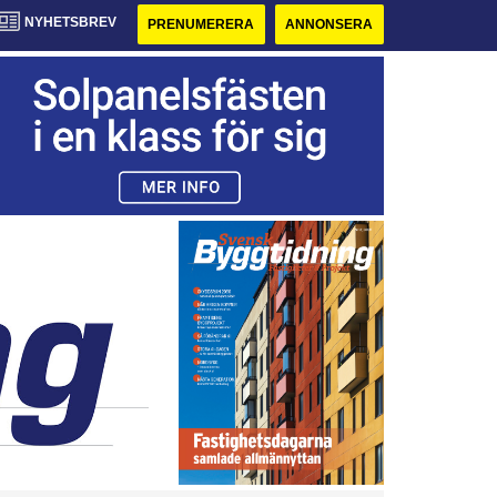
NYHETSBREV
PRENUMERERA
ANNONSERA