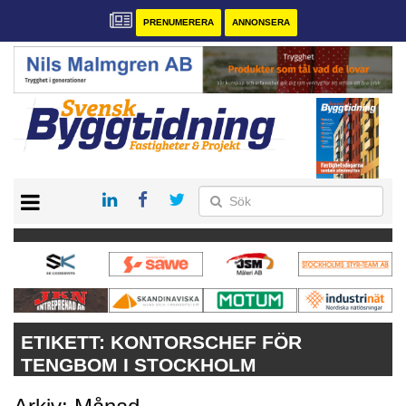
PRENUMERERA
ANNONSERA
START
PRENUMERERA
VÅRA ANDRA MAGASIN
ANNONSERA
KONTAKT
ETIKETT:
KONTORSCHEF FÖR
TENGBOM I STOCKHOLM