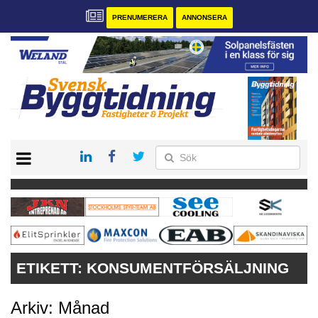
PRENUMERERA
ANNONSERA
START
PRENUMERERA
VÅRA ANDRA MAGASIN
ANNONSERA
KONTAKT
ETIKETT:
KONSUMENTFÖRSÄLJNING
Arkiv: Månad