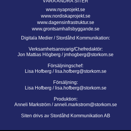
VÅRA ANDRA SITER
www.nyaprojekt.se
www.nordiskaprojekt.se
www.dagensinfrastruktur.se
www.grontsamhallsbyggande.se
Digitala Medier / Stordåhd Kommunikation:
Verksamhetsansvarig/Chefredaktör:
Jon Mattias Högberg /
jmhogberg@storkom.se
Försäljningschef:
Lisa Hofberg /
lisa.hofberg@storkom.se
Försäljning:
Lisa Hofberg /
lisa.hofberg@storkom.se
Produktion:
Anneli Markström /
anneli.markstrom@storkom.se
Siten drivs av Stordåhd Kommunikation AB