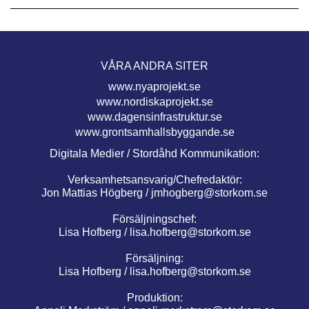
VÅRA ANDRA SITER
www.nyaprojekt.se
www.nordiskaprojekt.se
www.dagensinfrastruktur.se
www.grontsamhallsbyggande.se
Digitala Medier / Stordåhd Kommunikation:
Verksamhetsansvarig/Chefredaktör:
Jon Mattias Högberg /
jmhogberg@storkom.se
Försäljningschef:
Lisa Hofberg /
lisa.hofberg@storkom.se
Försäljning:
Lisa Hofberg /
lisa.hofberg@storkom.se
Produktion: