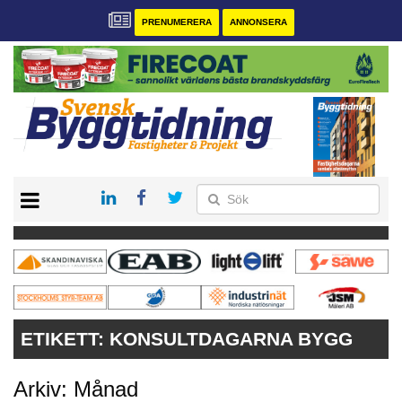
PRENUMERERA
ANNONSERA
START
PRENUMERERA
VÅRA ANDRA MAGASIN
ANNONSERA
KONTAKT
ETIKETT:
KONSULTDAGARNA BYGG
Arkiv: Månad