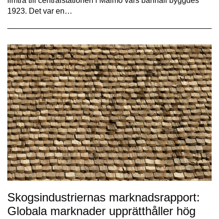
limträ till centralstationen i Malmö vars banhall byggdes
1923. Det var en…
Skogsindustriernas marknadsrapport:
Globala marknader upprätthåller hög