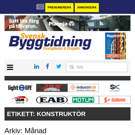
PRENUMERERA
ANNONSERA
START
PRENUMERERA
VÅRA ANDRA MAGASIN
ANNONSERA
KONTAKT
ETIKETT:
KONSTRUKTÖR
Arkiv: Månad