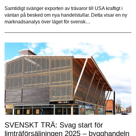
Samtidigt svänger exporten av trävaror till USA kraftigt i
väntan på besked om nya handelstullar. Detta visar en ny
marknadsanalys över läget för svensk…
SVENSKT TRÄ: Svag start för
limträförsäljningen 2025 – bygghandeln