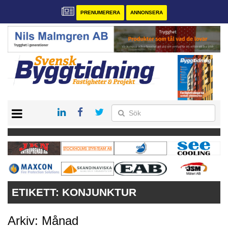
PRENUMERERA
ANNONSERA
START
PRENUMERERA
VÅRA ANDRA MAGASIN
ANNONSERA
KONTAKT
ETIKETT:
KONJUNKTUR
Arkiv: Månad