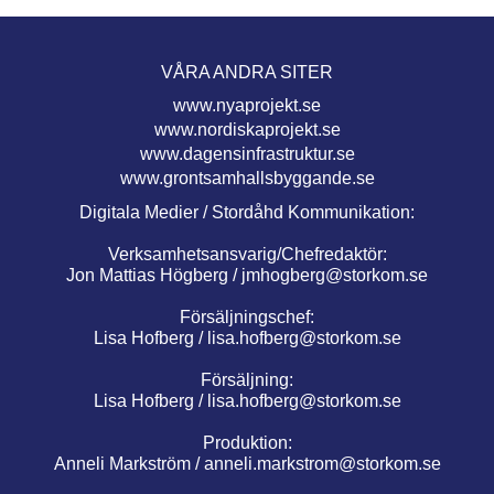
VÅRA ANDRA SITER
www.nyaprojekt.se
www.nordiskaprojekt.se
www.dagensinfrastruktur.se
www.grontsamhallsbyggande.se
Digitala Medier / Stordåhd Kommunikation:
Verksamhetsansvarig/Chefredaktör:
Jon Mattias Högberg /
jmhogberg@storkom.se
Försäljningschef:
Lisa Hofberg /
lisa.hofberg@storkom.se
Försäljning:
Lisa Hofberg /
lisa.hofberg@storkom.se
Produktion:
Anneli Markström /
anneli.markstrom@storkom.se