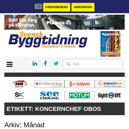
PRENUMERERA
ANNONSERA
START
PRENUMERERA
VÅRA ANDRA MAGASIN
ANNONSERA
KONTAKT
ETIKETT:
KONCERNCHEF OBOS
Arkiv: Månad