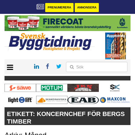
PRENUMERERA
ANNONSERA
START
PRENUMERERA
VÅRA ANDRA MAGASIN
ANNONSERA
KONTAKT
ETIKETT:
KONCERNCHEF FÖR BERGS
TIMBER