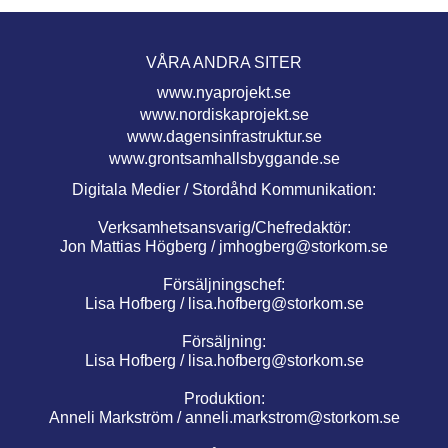
VÅRA ANDRA SITER
www.nyaprojekt.se
www.nordiskaprojekt.se
www.dagensinfrastruktur.se
www.grontsamhallsbyggande.se
Digitala Medier / Stordåhd Kommunikation:
Verksamhetsansvarig/Chefredaktör:
Jon Mattias Högberg /
jmhogberg@storkom.se
Försäljningschef:
Lisa Hofberg /
lisa.hofberg@storkom.se
Försäljning:
Lisa Hofberg /
lisa.hofberg@storkom.se
Produktion:
Anneli Markström /
anneli.markstrom@storkom.se