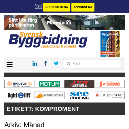
PRENUMERERA
ANNONSERA
START
PRENUMERERA
VÅRA ANDRA MAGASIN
ANNONSERA
KONTAKT
ETIKETT:
KOMPROMENT
Arkiv: Månad