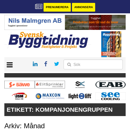
PRENUMERERA
ANNONSERA
START
PRENUMERERA
VÅRA ANDRA MAGASIN
ANNONSERA
KONTAKT
ETIKETT:
KOMPANJONENGRUPPEN
Arkiv: Månad