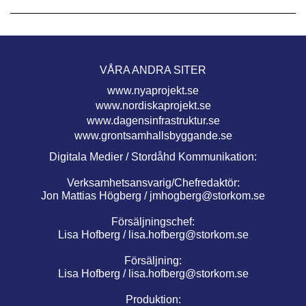
VÅRA ANDRA SITER
www.nyaprojekt.se
www.nordiskaprojekt.se
www.dagensinfrastruktur.se
www.grontsamhallsbyggande.se
Digitala Medier / Stordåhd Kommunikation:
Verksamhetsansvarig/Chefredaktör:
Jon Mattias Högberg /
jmhogberg@storkom.se
Försäljningschef:
Lisa Hofberg /
lisa.hofberg@storkom.se
Försäljning:
Lisa Hofberg /
lisa.hofberg@storkom.se
Produktion: